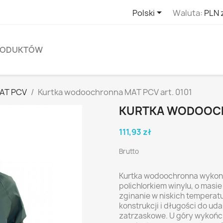

Polski
Waluta:
PLN 
PRODUKTÓW
AT PCV
Kurtka wodoochronna MAT PCV art. 0101
KURTKA WODOOCHR
111,93 zł
Brutto
Kurtka wodoochronna wykona
polichlorkiem winylu, o masi
zginanie w niskich temperatur
konstrukcji i długości do ud
zatrzaskowe. U góry wykońc