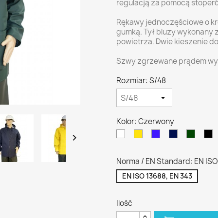
regulacją za pomocą stoper
Rękawy jednoczęściowe o kr
gumką. Tył bluzy wykonany z
powietrza. Dwie kieszenie d
Szwy zgrzewane prądem wyso
Rozmiar: S/48
Kolor: Czerwony
Biały
Żółty
Niebieski
Granatowy
Zielon
C

/
CPN
Norma / EN Standard: EN ISO
EN ISO 13688, EN 343
Ilość