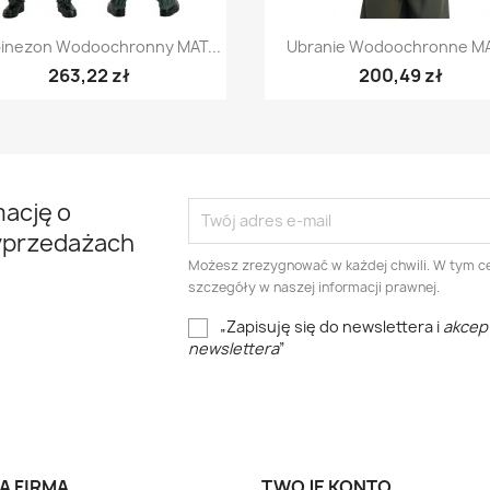
Szybki podgląd
Szybki podgląd


inezon Wodoochronny MAT...
Ubranie Wodoochronne MAT
+5
263,22 zł
200,49 zł
mację o
yprzedażach
Możesz zrezygnować w każdej chwili. W tym ce
szczegóły w naszej informacji prawnej.
„Zapisuję się do newslettera i
akcep
newslettera
”
A FIRMA
TWOJE KONTO