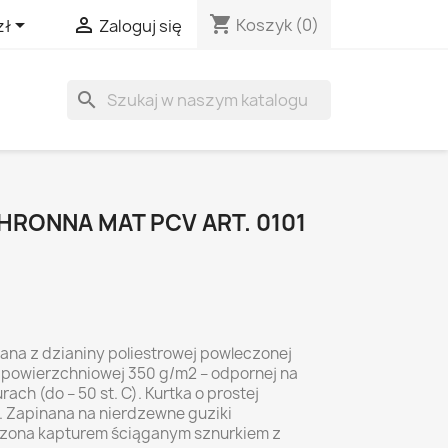
shopping_cart


Koszyk
(0)
zł
Zaloguj się
search
ONNA MAT PCV ART. 0101
na z dzianiny poliestrowej powleczonej
e powierzchniowej 350 g/m2 – odpornej na
ach (do – 50 st. C). Kurtka o prostej
a. Zapinana na nierdzewne guziki
zona kapturem ściąganym sznurkiem z