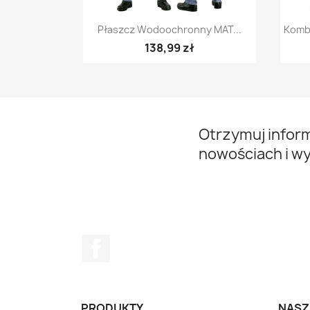
Szybki podgląd

Płaszcz Wodoochronny MAT...
Komb
+5
138,99 zł
Otrzymuj infor
nowościach i w
Facebook
PRODUKTY
NASZ