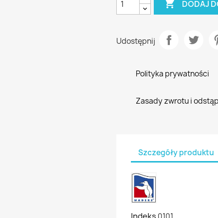

DODAJ D
Udostępnij
Polityka prywatności
Zasady zwrotu i odstą
Szczegóły produktu
Indeks
0101