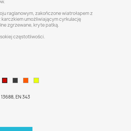
ów.
oju raglanowym, zakończone wiatrołapem z
 karczkiem umożliwiającym cyrkulację
olne zgrzewane, kryte patką.
kiej częstotliwości.
y
zarny
Szary
Pomarańczowy
Żółty
Czerwony
fluo
fluo
 13688, EN 343