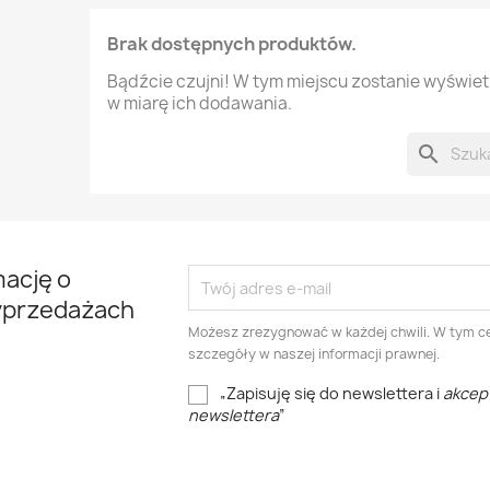
Brak dostępnych produktów.
Bądźcie czujni! W tym miejscu zostanie wyświe
w miarę ich dodawania.
search
mację o
yprzedażach
Możesz zrezygnować w każdej chwili. W tym ce
szczegóły w naszej informacji prawnej.
„Zapisuję się do newslettera i
akcep
newslettera
”