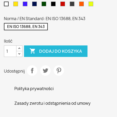
Żółty
Niebieski
Granatowy
Zielony
Czarny
Czerwony
Szary
Pomarańczowy
Żółty
Biały
/
fluo
fluo
CPN
Norma / EN Standard: EN ISO 13688, EN 343
EN ISO 13688, EN 343
Ilość

DODAJ DO KOSZYKA
Udostępnij
Polityka prywatności
Zasady zwrotu i odstąpnienia od umowy