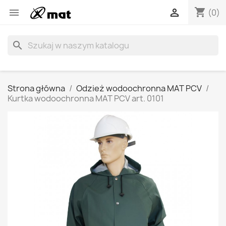
shopping_cart


(0)
search
Strona główna
Odzież wodoochronna MAT PCV
Kurtka wodoochronna MAT PCV art. 0101